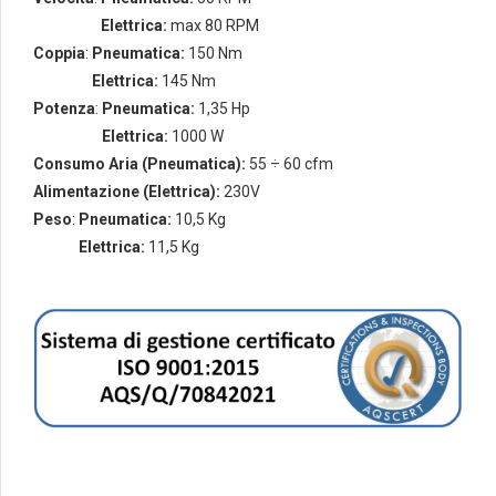
Velocità
:
Elettrica:
max 80 RPM
Coppia
:
Pneumatica:
150 Nm
Coppia
:
Elettrica:
145 Nm
Potenza
:
Pneumatica:
1,35 Hp
Potenza
:
Elettrica:
1000 W
Consumo Aria
(Pneumatica):
55 ÷ 60 cfm
Alimentazione (Elettrica):
230V
Peso
:
Pneumatica:
10,5 Kg
Peso
:
Elettrica:
11,5 Kg