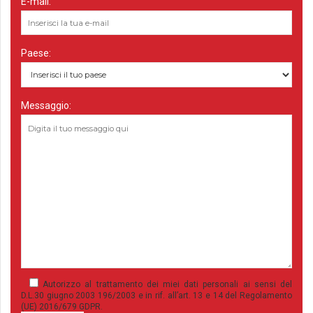
E-mail:
Paese:
Messaggio:
Autorizzo al trattamento dei miei dati personali ai sensi del
D.L.30 giugno 2003 196/2003 e in rif. all’art. 13 e 14 del Regolamento
(UE) 2016/679 GDPR.