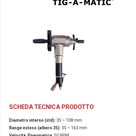
SCHEDA TECNICA PRODOTTO
Diametro
interno
(std):
35 ÷ 108 mm
Range
esteso
(albero 35):
35 ÷ 163 mm
Velocità
:
Pneumatica:
50 RPM