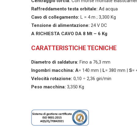
Centraggio torcia:
Con morse montate elasticame
Raffreddamento testa orbitale:
Ad acqua
Cavo di collegamento:
L = 4 m ; 3,300 Kg
Tensione di alimentazione:
24 V DC
A RICHIESTA CAVO DA 8 Mt – 6 Kg
CARATTERISTICHE TECNICHE
Diametro di saldatura:
Fino a 76,3 mm
Ingombri macchina: A
= 140 mm |
L
= 380 mm |
S
=
Velocità rotazione:
0,10 ÷ 2,36 giri/min
Peso macchina:
3,350 Kg