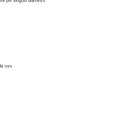
nte
per singolo diametro
 46 mm