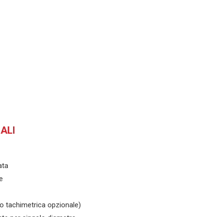
RALI
ata
e
o tachimetrica opzionale)