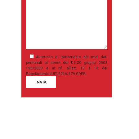
Autorizzo al trattamento dei miei dati
personali ai sensi del D.L.30 giugno 2003
196/2003 e in rif. all’art. 13 e 14 del
Regolamento (UE) 2016/679 GDPR.