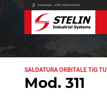
Contattaci:
(+39) 06 5404000
SALDATURA ORBITALE TIG T
Mod. 311