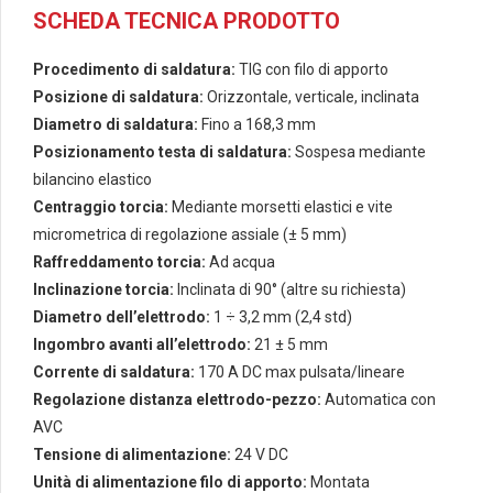
SCHEDA TECNICA PRODOTTO
Procedimento di saldatura:
TIG con filo di apporto
Posizione di saldatura:
Orizzontale, verticale, inclinata
Diametro di saldatura:
Fino a 168,3 mm
Posizionamento testa di saldatura:
Sospesa mediante
bilancino elastico
Centraggio torcia:
Mediante morsetti elastici e vite
micrometrica di regolazione assiale (± 5 mm)
Raffreddamento torcia:
Ad acqua
Inclinazione torcia:
Inclinata di 90° (altre su richiesta)
Diametro dell’elettrodo:
1 ÷ 3,2 mm (2,4 std)
Ingombro avanti all’elettrodo:
21 ± 5 mm
Corrente di saldatura:
170 A DC max pulsata/lineare
Regolazione distanza elettrodo-pezzo:
Automatica con
AVC
Tensione di alimentazione:
24 V DC
Unità di alimentazione filo di apporto:
Montata