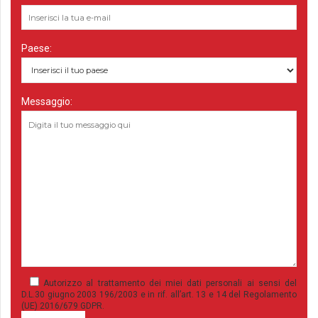
Paese:
Messaggio:
Autorizzo al trattamento dei miei dati personali ai sensi del
D.L.30 giugno 2003 196/2003 e in rif. all’art. 13 e 14 del Regolamento
(UE) 2016/679 GDPR.