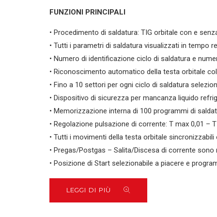
FUNZIONI PRINCIPALI
• Procedimento di saldatura: TIG orbitale con e senza
• Tutti i parametri di saldatura visualizzati in tempo r
• Numero di identificazione ciclo di saldatura e numer
• Riconoscimento automatico della testa orbitale co
• Fino a 10 settori per ogni ciclo di saldatura selezio
• Dispositivo di sicurezza per mancanza liquido refr
• Memorizzazione interna di 100 programmi di salda
• Regolazione pulsazione di corrente: T max 0,01 – T
• Tutti i movimenti della testa orbitale sincronizzabil
• Pregas/Postgas – Salita/Discesa di corrente sono r
• Posizione di Start selezionabile a piacere e progra
LEGGI DI PIÙ