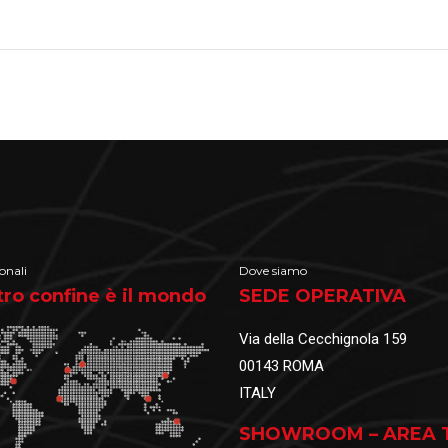
onali
Dove siamo
stro confine è il mondo
SEDE OPERATIVA
Via della Cecchignola 159
00143 ROMA
ITALY
SHOWROOM – AREA 