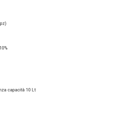
opz)
 10%
enza capacità 10 Lt